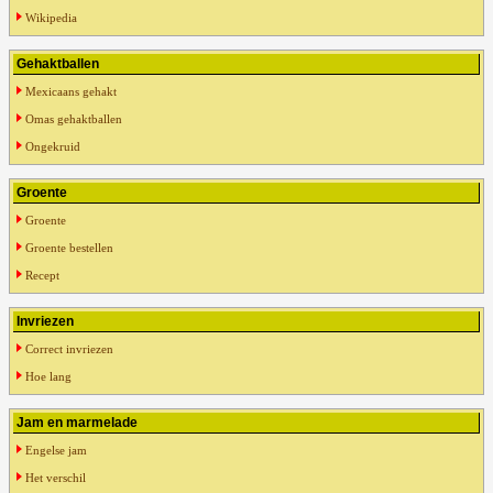
Wikipedia
Gehaktballen
Mexicaans gehakt
Omas gehaktballen
Ongekruid
Groente
Groente
Groente bestellen
Recept
Invriezen
Correct invriezen
Hoe lang
Jam en marmelade
Engelse jam
Het verschil