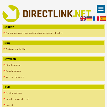
Bakken
Pannenkoekenrecept.eu/amerikaanse-pannenkoeken
BBQ
Artisjok op de bbq
Bewaren
Eten bewaren
Kaas bewaren
Voedsel bewaren
Fruit
Fruit invriezen
Inmakenenwecken.nl
Recept